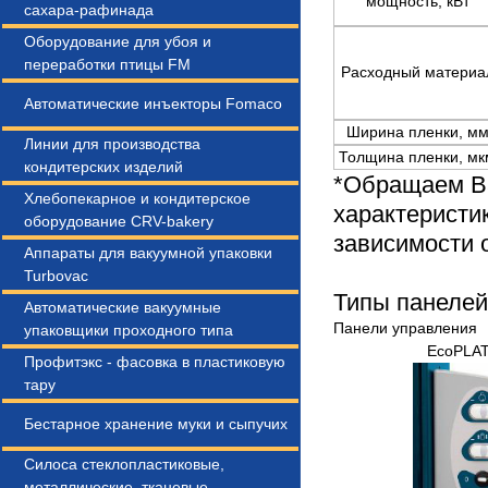
мощность, кВт
сахара-рафинада
Оборудование для убоя и
переработки птицы FM
Расходный материа
Автоматические инъекторы Fomaco
Ширина пленки, м
Линии для производства
Толщина пленки, мк
кондитерских изделий
*Обращаем Ва
Хлебопекарное и кондитерское
характеристи
оборудование CRV-bakery
зависимости 
Аппараты для вакуумной упаковки
Turbovac
Типы панелей
Автоматические вакуумные
Панели управления
упаковщики проходного типа
EcoPLAT
Профитэкс - фасовка в пластиковую
тару
Бестарное хранение муки и сыпучих
Силоса стеклопластиковые,
металлические, тканевые