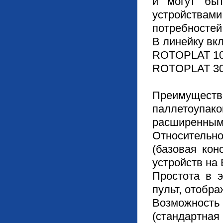
и могут бы
устройствам
потребностей
В линейку вк
ROTOPLAT 1
ROTOPLAT 30
Преиму
паллетоуп
расширенным
Относитель
(базовая кон
устройств на
Простота в э
пульт, отобра
Возможност
(стандартна