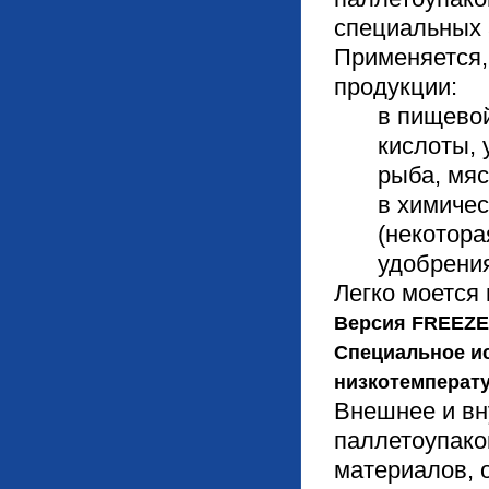
специальных 
Применяется,
продукции:
в пищево
кислоты, 
рыба, мяс
в химиче
(некотора
удобрения
Легко моется 
Версия FREEZ
Специальное и
низкотемперату
Внешнее и вн
паллетоупако
материалов, 