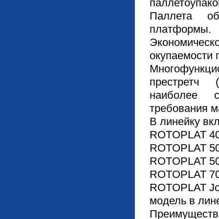
паллетоупако
Паллета об
платформы.
Экономичес
окупаемости 
Многофункци
престретч 
наиболее с
требования 
В линейку вк
ROTOPLAT 40
ROTOPLAT 5
ROTOPLAT 5
ROTOPLAT 7
ROTOPLAT Jol
модель в лин
Преимуще