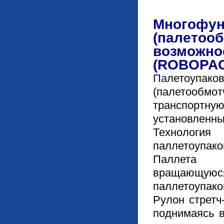
Многофун
(палетоо
возможнос
(ROBOPAC
Па
летоупако
(палетооб
транспорт
установленны
Техноло
паллетоупако
Паллета 
вращаю
паллетоупако
Рулон стретч
поднимаясь в