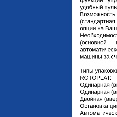
функций упр
удобный пуль
Возможност
(стандартна
опции на Ваш
Необходимо
(основной
автоматическ
машины за сч
Типы упаковк
ROTOPLAT:
Одинарная (в
Одинарная (в
Двойная (ввер
Остановка ци
Автоматическ