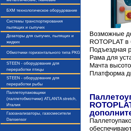
БХМ технологическое оборудование
Системы транспортирования
пылящих и сыпучих
Возможные д
Дозаторы для сыпучих, пылящих и
ROTOPLAT в 
жидких
Подъездная 
Обмотчики горизонтального типа PKG
Рама для уст
STEEN - оборудование для
Мачта высото
переработки птицы
Платформа д
STEEN - оборудование для
переработки рыбы
Паллетоупаковщики
Паллетоу
(паллетобмотчики) ATLANTA stretch,
ROTOPLAT
Италия
дополнит
Газоанализаторы, газосмесители
Dansensor
Паллетоупако
обеспечивают