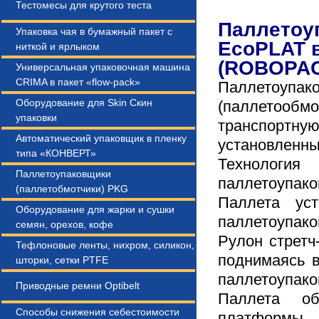
Тестомесы для крутого теста
Паллетоу
Упаковка чая в бумажный пакет с
EcoPLAT 
ниткой и ярлыком
(ROBOPAC
Универсальная упаковочная машина
CRIMA в пакет «flow-pack»
Паллетоупак
Оборудование для Skin Cкин
(паллетооб
упаковки
транспорт
Автоматический упаковщик в пленку
установленны
типа «КОНВЕРТ»
Техноло
Паллетоупаковщики
паллетоупако
(паллетобмотчики) PKG
Паллета ус
Оборудование для жарки и сушки
паллетоупако
семян, орехов, кофе
Рулон стретч
Тефлоновые ленты, нихром, силикон,
поднимаясь в
шторки, сетки PTFE
паллетоупако
Приводные ремни Optibelt
Паллета об
Способы снижения себестоимости
платформы.