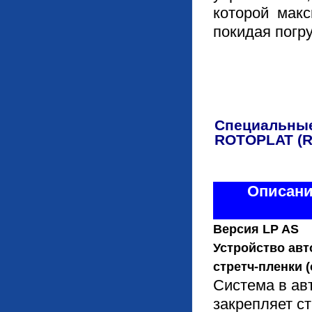
которой макс
покидая погру
Специальные
ROTOPLAT (R
Описани
Версия LP AS
Устройство авт
стретч-пленки (
Система в ав
закрепляет ст