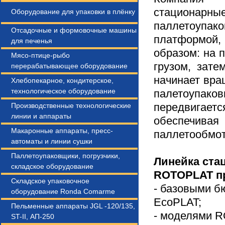
стационар
Оборудование для упаковки в плёнку
паллетоуп
Отсадочные и формовочные машины
платформой,
для печенья
образом: на 
Мясо-птице-рыбо
грузом, зат
перерабатывающее оборудование
начинает вра
Хлебопекарное, кондитерское,
технологическое оборудование
палетоупаков
передвигае
Производственные технологические
линии и аппараты
обеспечивая
Макаронные аппараты, пресс-
паллетообмот
автоматы и линии сушки
Паллетоупаковщики, погрузчики,
Линейка ста
складское оборудование
ROTOPLAT пр
Складское упаковочное
- базовыми 
оборудование Ronda Comarme
EcoPLAT;
Пельменные аппараты JGL -120/135,
- моделями 
ST-II, АП-250