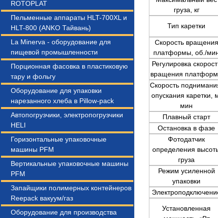
ROTOPLAT
груза, кг
Пельменные аппараты HLT-700XL и
Тип каретки
HLT-800 (ANKO Тайвань)
La Minerva - оборудование для
Скорость вращени
пищевой промышленности
платформы, об./ми
Регулировка скорост
Порционная фасовка в пластиковую
вращения платфор
тару и фольгу
Скорость поднимани
Оборудование для упаковки
опускания каретки, 
нарезанного хлеба в Pillow-pack
мин
Автопогрузчики, электропогрузчики
Плавный старт
HELI
Остановка в фазе
Горизонтальные упаковочные
Фотодатчик
машины PFM
определения высот
груза
Вертикальные упаковочные машины
Режим усиленной
PFM
упаковки
Запайщики полимерных контейнеров
Электроподключени
Reepack вакуум/газ
Установленная
Оборудование для производства