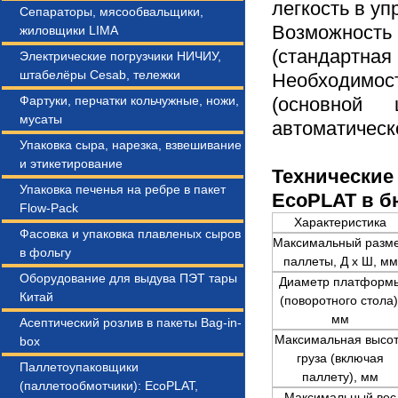
легкость в уп
Сепараторы, мясообвальщики,
Возможност
жиловщики LIMA
(стандартная
Электрические погрузчики НИЧИУ,
штабелёры Cesab, тележки
Необходимо
Фартуки, перчатки кольчужные, ножи,
(основной
мусаты
автоматическ
Упаковка сыра, нарезка, взвешивание
и этикетирование
Технические
Упаковка печенья на ребре в пакет
EcoPLAT в б
Flow-Pack
Характеристика
Фасовка и упаковка плавленых сыров
Максимальный разм
в фольгу
паллеты, Д х Ш, мм
Оборудование для выдува ПЭТ тары
Диаметр платформ
Китай
(поворотного стола)
мм
Асептический розлив в пакеты Bag-in-
Максимальная высо
box
груза (включая
Паллетоупаковщики
паллету), мм
(паллетообмотчики): EcoPLAT,
Максимальный вес