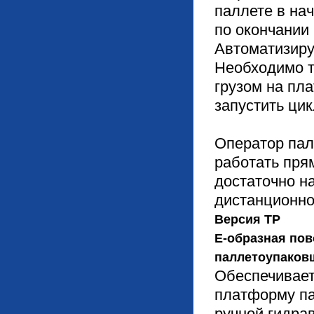
паллете в нач
по окончании 
Автоматизиру
Необходимо т
грузом на пл
запустить цик
Оператор пал
работать прям
достаточно на
дистанционно
Версия TP
Е-образная по
паллетоупаков
Обеспечивает
платформу па
ручной гидрав