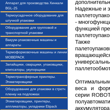
дополнительн
Аппарат для производства Хинкали
Надежные и 
BGL-25
паллетоупако
Термоусадочное оборудование для
штучной упаковки
- многофунк
Оборудование для групповой и
функцией пре
транспортной упаковки
паллетоупак
Вакуум-упаковочные машины и
Также R
аппараты
палетоупа
Термоформовочные машины и линии
вращающе
MOBEPACK
универс
Запайщики, сварщики, упаковщики,
паллетообмот
клипсаторы, укупорщики
Термотрансферные принтеры.
Оптимальным 
Этикетировщики
веса и фор
Оборудование для упаковки в стретч
серии ROBOT
пленку на подложках
полуавтомат
Этикетировщики, принтеры,
аппликаторы, укладчики Etipack
аккумулятора