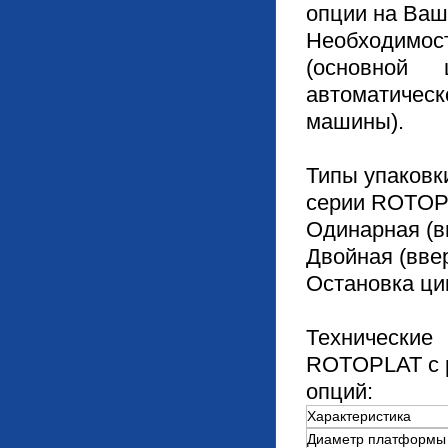
опции на Ваш
Необходимо
(основной
автоматическ
машины).
Типы упаковк
серии ROTOP
Одинарная (в
Двойная (ввер
Остановка ци
Технически
ROTOPLAT с 
опций:
Характеристика
Диаметр платформы