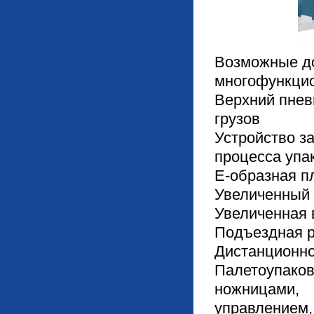
Возможные д
многофункци
Верхний пнев
грузов
Устройство з
процесса упа
Е-образная п
Увеличенный 
Увеличенная 
Подъездная 
Дистанционно
Палетоупак
ножницами
управлением