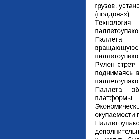
грузов, уста
(поддонах).
Техноло
паллетоупако
Паллета 
вращаю
паллетоупако
Рулон стретч
поднимаясь в
паллетоупако
Паллета об
платформы.
Экономичес
окупаемости 
Паллетоупа
дополнительн