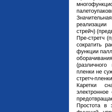
многофункци
палетоупако
Значительна
реализа
стрейч) (пред
Пре-стретч (
сократить ра
функции палл
оборачивания
(различного
пленки не су
стретч-пленки
Каретки сн
электронное
предотвращае
Простота в 