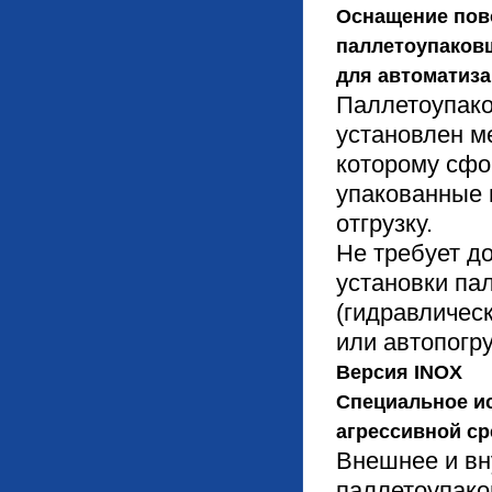
Оснащение пов
паллетоупаковщ
для автоматиза
Паллетоупако
установлен м
которому сфо
упакованные 
отгрузку.
Не требует д
установки па
(гидравличес
или автопогру
Версия INOX
Специальное и
агрессивной ср
Внешнее и вн
паллетоупако