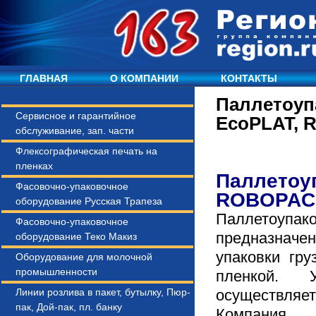
ГЛАВНАЯ
О КОМПАНИИ
КОНТАКТЫ
Паллетоуп
Сервисное и гарантийное
EcoPLAT, 
обслуживание, зап. части
Флексографическая печать на
пленках
Паллетоу
Фасовочно-упаковочное
ROBOPAC
оборудование Русская Трапеза
Паллетоуп
Фасовочно-упаковочное
предназначе
оборудование Теко Макиз
упаковки гру
Оборудование для молочной
промышленности
пленкой. 
Линии розлива в пакет, бутылку, Пюр-
осуществляет
пак, Дой-пак, пл. банку
Компания