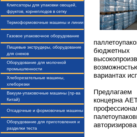
Клипсаторы для упаковки овощей,
фруктов, корнеплодов в сетку
Термоформовочные машины и линии
Газовое упаковочное оборудование
паллетоупа
Пищевые экструдеры, оборудование
бюджетны
для снеков
высокопроизв
Оборудование для молочной
возможностью
промышленности
вариантах ис
Хлеборезательные машины,
хлеборезки
Предлагаем 
Вакуум-упаковочные машины (пр-ва
концерна AE
Китай)
профессионал
Отсадочные и формовочные машины
палетоупак
Оборудование для приготовления и
авторизирова
разделки теста