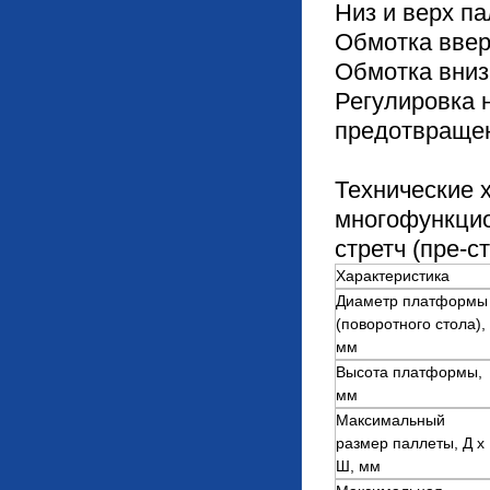
Низ и верх п
Обмотка вве
Обмотка вниз
Регулировка 
предотвраще
Технические 
многофункци
стретч (пре-ст
Характеристика
Диаметр платформы
(поворотного стола),
мм
Высота платформы,
мм
Максимальный
размер паллеты, Д х
Ш, мм