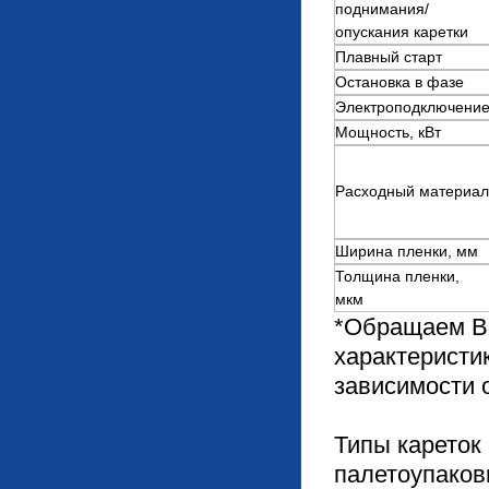
поднимания/
опускания каретки
Плавный старт
Остановка в фазе
Электроподключени
Мощность, кВт
Расходный материал
Ширина пленки, мм
Толщина пленки,
мкм
*Обращаем Ва
характеристи
зависимости 
Типы кареток
палетоупако