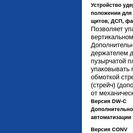
Устройство уде
положении для 
щитов, ДСП, фа
Позволяет уп
вертикальном
Дополнительн
держателем д
пузырчатой п
упаковывать 
обмоткой стр
(стрейч) (до
от механичес
Версия DW-C
Дополнительно
автоматизации 
Версия CONV