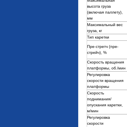
Максимальная
высота груза
(включая паллету),
мм
Максимальный вес
груза, кг
Тип каретки
Пре-стретч (пре-
стрейч), %
Скорость вращения
платформы, об./мин
Регулировка
скорости вращения
платформы
Скорость
поднимания/
опускания каретки,
м/мин
Регулировка
скорости