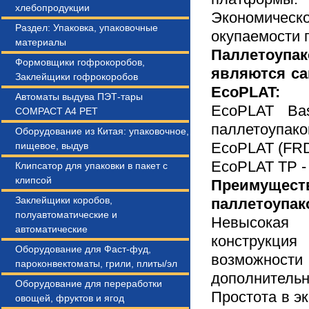
хлебопродукции
Экономичес
Раздел: Упаковка, упаковочные
окупаемости 
материалы
Паллетоупа
Формовщики гофрокоробов,
являются с
Заклейщики гофрокоробов
EcoPLAT:
Автоматы выдува ПЭТ-тары
EcoPLAT Ba
COMPACT A4 PEТ
паллетоупак
Оборудование из Китая: упаковочное,
EcoPLAT (FRD
пищевое, выдув
EcoPLAT TP -
Клипсатор для упаковки в пакет с
клипсой
Преимущест
Заклейщики коробов,
паллетоупак
полуавтоматические и
Невысокая
автоматические
конструк
Оборудование для Фаст-фуд,
возможн
пароконвектоматы, грили, плиты/эл
дополнительн
Оборудование для переработки
Простота в э
овощей, фруктов и ягод