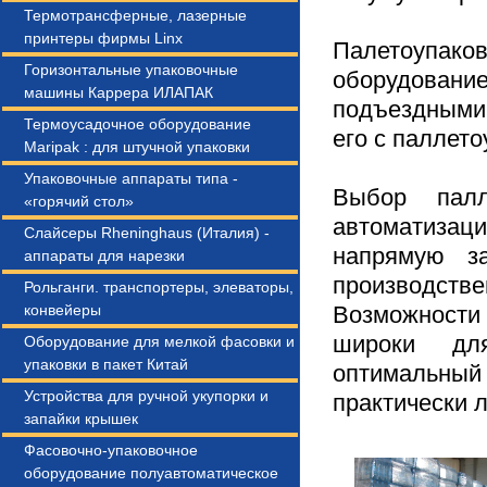
Термотрансферные, лазерные
принтеры фирмы Linx
Палетоупако
Горизонтальные упаковочные
оборудован
машины Каррера ИЛАПАК
подъездными
Термоусадочное оборудование
его с паллет
Maripak : для штучной упаковки
Упаковочные аппараты типа -
Выбор палл
«горячий стол»
автоматизаци
Слайсеры Rheninghaus (Италия) -
напрямую за
аппараты для нарезки
производств
Рольганги. транспортеры, элеваторы,
конвейеры
Возможности
широки дл
Оборудование для мелкой фасовки и
упаковки в пакет Китай
оптимальный
Устройства для ручной укупорки и
практически 
запайки крышек
Фасовочно-упаковочное
оборудование полуавтоматическое